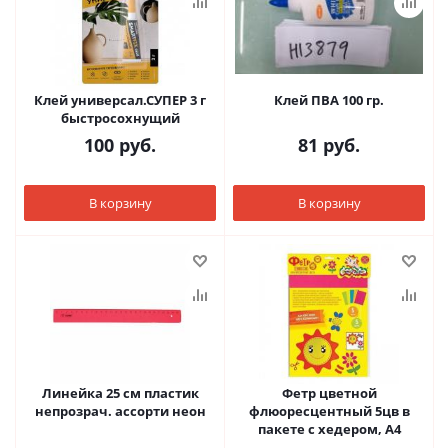
Клей универсал.СУПЕР 3 г
Клей ПВА 100 гр.
быстросохнущий
100
руб.
81
руб.
В корзину
В корзину
Линейка 25 см пластик
Фетр цветной
непрозрач. ассорти неон
флюоресцентный 5цв в
пакете с хедером, А4