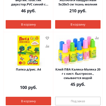
вертик. пластик
ЖЕЛАНИЯ квадратный
двухстор.PVC синий с
5х20х5 см ткань молния
зажимом
46
руб.
210
руб.
В корзину
В корзину
Папка д/рис. А4
Клей ПВА Каляка-Маляка 20
г с кист. быстросох.,
смывается водой
45
руб.
100
руб.
В корзину
Под заказ