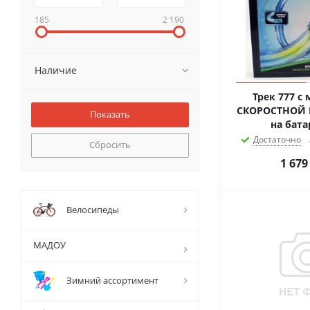
185
2 190
Наличие
Трек 777 с
СКОРОСТНОЙ В
на бата
Достаточно
Сбросить
1 679
Велосипеды
МАДОУ
Зимний ассортимент