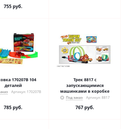
755
руб.
овка 170207В 104
Трек 8817 с
деталей
запускающимися
машинками в коробке
заказ
Артикул: 170207В
Под заказ
Артикул: 8817
785
руб.
767
руб.