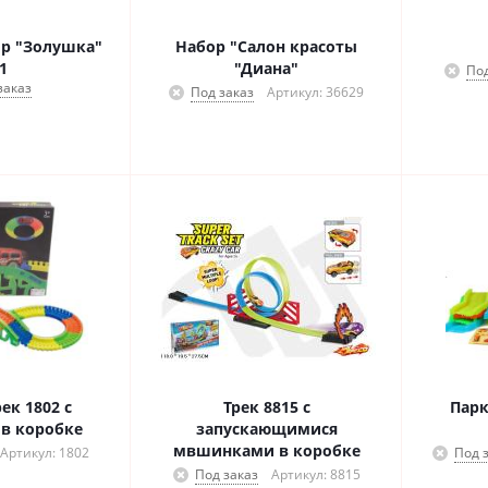
р "Золушка"
Набор "Салон красоты
1
"Диана"
Под
заказ
Под заказ
Артикул: 36629
ек 1802 с
Трек 8815 с
Парк
в коробке
запускающимися
мвшинками в коробке
Артикул: 1802
Под 
Под заказ
Артикул: 8815