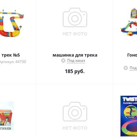
 трек №5
машинка для трека
Гон
Под заказ
Артикул: 44730
Под
185
руб.