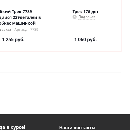
бкий Трек 7789
Трек 176 дет
Под заказ
щийся 239деталей в
обкес машинкой
 заказ
Артикул: 7789
1 255
руб.
1 060
руб.
да в курсе!
Наши контакты