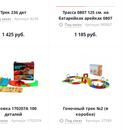
Трек 236 дет
Трасса 0807 125 см. на
батарейках арейках 0807
 заказ
Артикул: 8236
Под заказ
Артикул: М0807
1 425
руб.
1 185
руб.
овка 170207А 100
Гоночный трек №2 (в
деталей
коробке)
заказ
Артикул: 170207А
Под заказ
Артикул: 37589