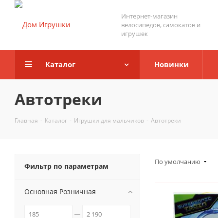
Интернет-магазин
велосипедов, самокатов и
игрушек
Каталог
Новинки
Автотреки
Главная
-
Каталог
-
Игрушки для мальчиков
-
Автотреки
По умолчанию
Фильтр по параметрам
Основная Розничная