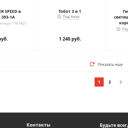
ER SPEED в
Тобот 3 в 1
Ги
Под заказ
 393-1А
светя
кор
ртикул: 1167427
Под
уб.
1 240
руб.
Показать еще
1
2
Контакты
Будьте всег