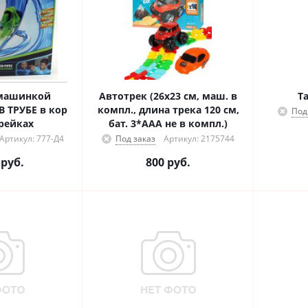
 машинкой
Автотрек (26х23 см, маш. в
Т
 ТРУБЕ в кор
компл., длина трека 120 см,
Под
рейках
бат. 3*AAA не в компл.)
Артикул: 777-Д4
Под заказ
Артикул: 2175744
руб.
800
руб.