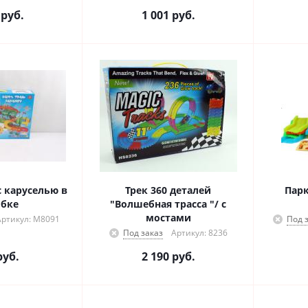
руб.
1 001
руб.
с каруселью в
Трек 360 деталей
Парк
бке
"Волшебная трасса "/ с
мостами
Артикул: М8091
Под 
Под заказ
Артикул: 8236
уб.
2 190
руб.