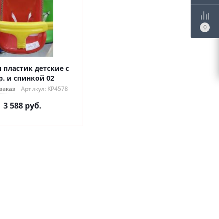
0
 пластик детские с
р. и спинкой 02
заказ
Артикул: КР4578
3 588
руб.