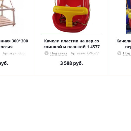
нная 300*300
Качели пластик на вер.со
Качели
Россия
спинкой и планкой 1 4577
ве
Артикул: 805
Под заказ
Артикул: КР4577
Под 
уб.
3 588
руб.