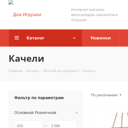
Интернет-магазин
велосипедов, самокатов и
игрушек
Каталог
Новинки
Качели
Главная
-
Каталог
-
Летний ассортимент
-
Качели
По умолчанию
Фильтр по параметрам
Основная Розничная