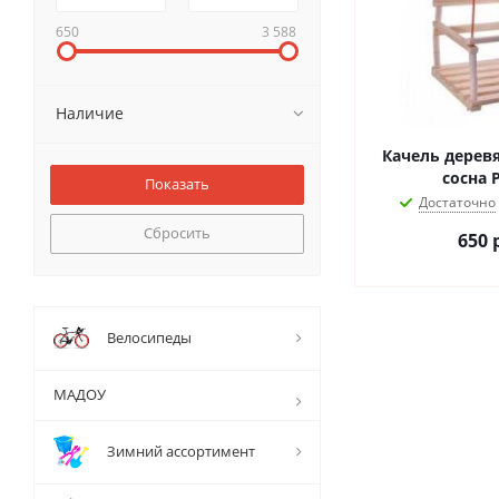
650
3 588
Наличие
Качель деревя
сосна 
Достаточно
Сбросить
650
р
Велосипеды
МАДОУ
Зимний ассортимент