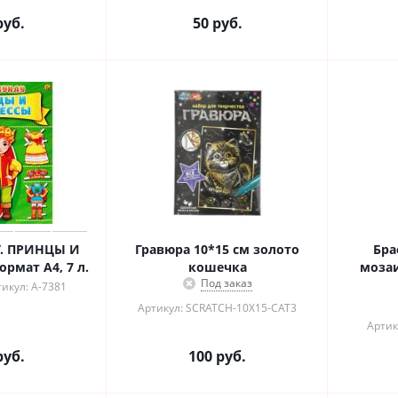
уб.
50
руб.
. ПРИНЦЫ И
Гравюра 10*15 см золото
Бра
ИНЦЕССЫ формат А4, 7 л.
кошечка
мозаи
Под заказ
икул: А-7381
Артикул: SCRATCH-10X15-CAT3
Артик
уб.
100
руб.