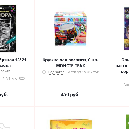
бряная 15*21
Кружка для росписи, 6 цв.
Оп
бачка
МОНСТР ТРАК
насто
 заказ
кор
Под заказ
Артикул: MUG-VSP
H-SLV1-MA15X21
Арт
уб.
450
руб.