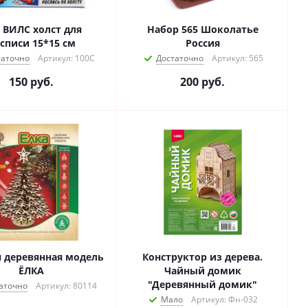
 ВИЛС холст для
Набор 565 Шоколатье
списи 15*15 см
Россия
таточно
Артикул: 100С
Достаточно
Артикул: 565
150
руб.
200
руб.
 деревянная модель
Конструктор из дерева.
ЁЛКА
Чайный домик
"Деревянный домик"
аточно
Артикул: 80114
Мало
Артикул: Фн-032