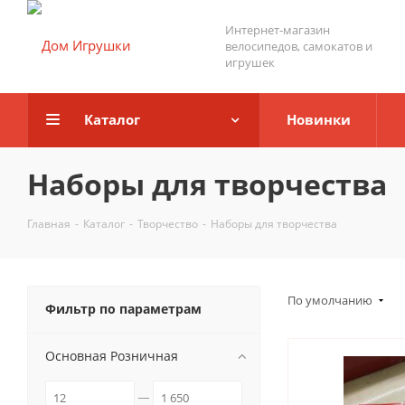
Интернет-магазин
велосипедов, самокатов и
игрушек
Каталог
Новинки
Наборы для творчества
Главная
-
Каталог
-
Творчество
-
Наборы для творчества
По умолчанию
Фильтр по параметрам
Основная Розничная