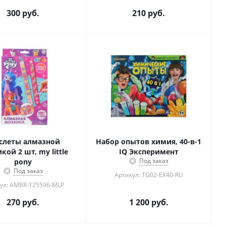
300
руб.
210
руб.
слеты алмазной
Набор опытов химия, 40-в-1
кой 2 шт, my little
IQ Эксперимент
Под заказ
pony
Под заказ
Артикул: TG02-EX40-RU
ул: AMBR-125596-MLP
270
руб.
1 200
руб.