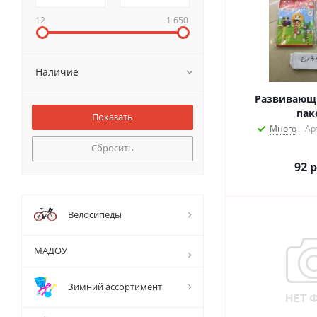
12
1 650
Наличие
Развивающи
пак
Много
Ар
Сбросить
92
р
Велосипеды
МАДОУ
Зимний ассортимент