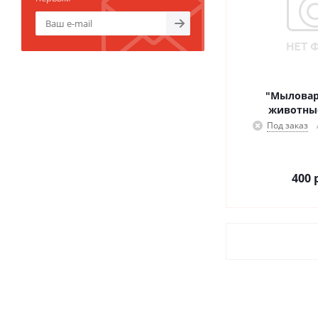
"Мыловар" лес
Под заказ
400
р