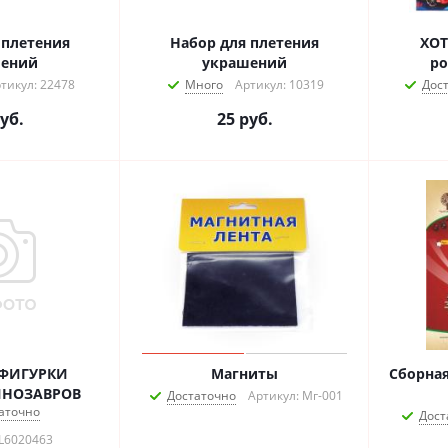
 плетения
Набор для плетения
ХОТ
шений
украшений
ро
тикул: 22478
Много
Артикул: 10319
Дос
уб.
25
руб.
 ФИГУРКИ
Магниты
Сборная
ИНОЗАВРОВ
Достаточно
Артикул: Мг-001
аточно
Дост
FL6020463