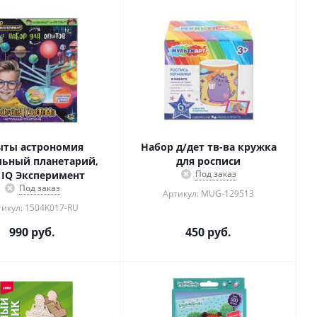
ыты астрономия
Набор д/дет тв-ва кружка
льный планетарий,
для росписи
Под заказ
 IQ Эксперимент
Под заказ
Артикул: MUG-129513
икул: 1504K017-RU
990
руб.
450
руб.