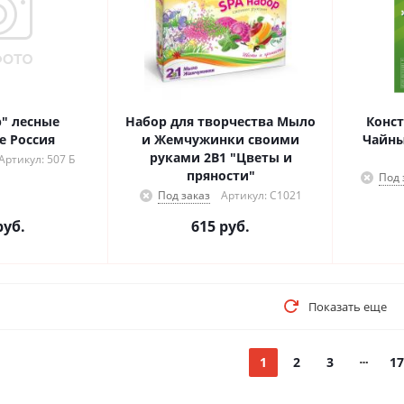
ные
Набор для творчества Мыло
Конст
животные Россия
и Жемчужинки своими
Чайны
руками 2В1 "Цветы и
Артикул: 507 Б
пряности"
Под 
Под заказ
Артикул: С1021
уб.
615
руб.
Показать еще
1
2
3
17