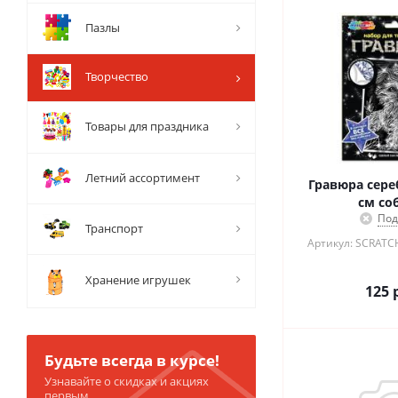
Пазлы
Творчество
Товары для праздника
Летний ассортимент
Гравюра сере
см со
Под
Транспорт
Артикул: SCRATC
Хранение игрушек
125
р
Будьте всегда в курсе!
Узнавайте о скидках и акциях
первым