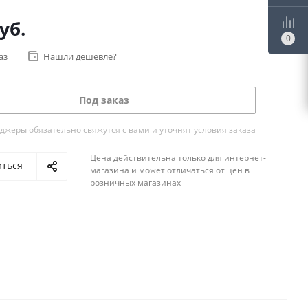
уб.
0
аз
Нашли дешевле?
Под заказ
жеры обязательно свяжутся с вами и уточнят условия заказа
Цена действительна только для интернет-
иться
магазина и может отличаться от цен в
розничных магазинах