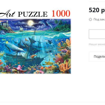
520
р
Под зак
Наши менед
Подел