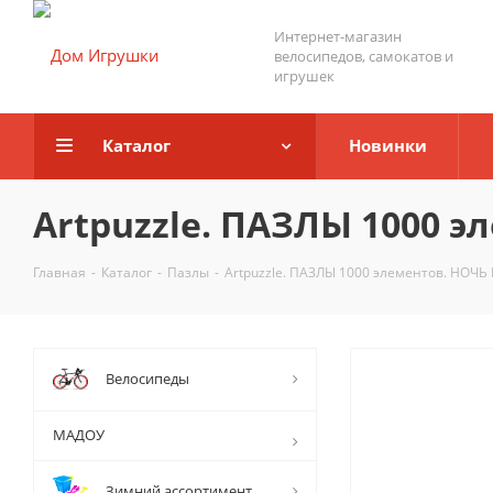
Интернет-магазин
велосипедов, самокатов и
игрушек
Каталог
Новинки
Artpuzzle. ПАЗЛЫ 1000 э
Главная
-
Каталог
-
Пазлы
-
Artpuzzle. ПАЗЛЫ 1000 элементов. НОЧЬ
Велосипеды
МАДОУ
Зимний ассортимент