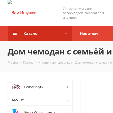
Интернет-магазин
велосипедов, самокатов и
игрушек
Каталог
Новинки
Дом чемодан с семьёй и 
Главная
-
Каталог
-
Игрушки для девочкек
-
Дом чемодан с семьёй и 
Велосипеды
МАДОУ
Зимний ассортимент