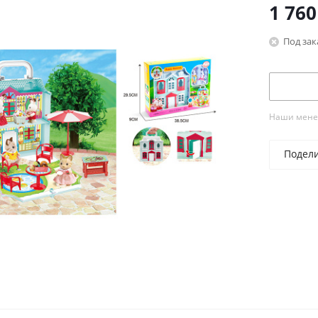
1 760
Под зак
Наши менед
Подел