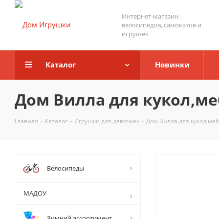
Интернет-магазин
велосипедов, самокатов и
игрушек
Каталог
Новинки
Дом Вилла для кукол,ме
Главная
-
Каталог
-
Игрушки для девочкек
-
Дом Вилла для кукол,ме
Велосипеды
МАДОУ
Зимний ассортимент