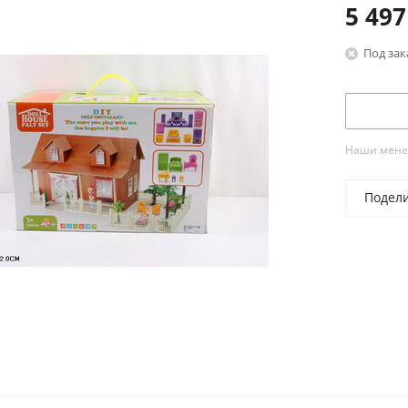
5 497
Под зак
Наши менед
Подел