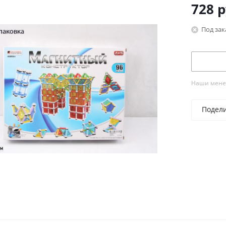
728
р
Под зак
Наши менед
Подел