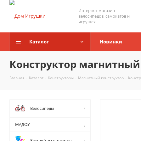
Интернет-магазин
велосипедов, самокатов и
игрушек
Каталог
Новинки
Конструктор магнитный 
Главная
-
Каталог
-
Конструкторы
-
Магнитный конструктор
-
Констр
Велосипеды
МАДОУ
Зимний ассортимент