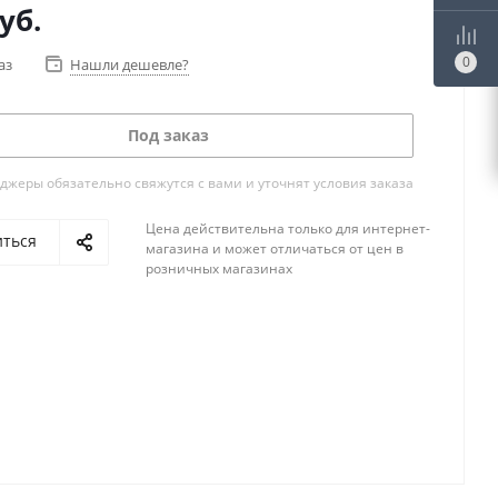
уб.
0
аз
Нашли дешевле?
Под заказ
жеры обязательно свяжутся с вами и уточнят условия заказа
Цена действительна только для интернет-
иться
магазина и может отличаться от цен в
розничных магазинах