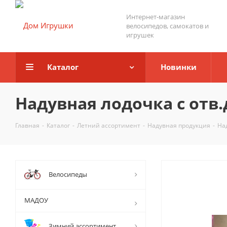
Интернет-магазин
велосипедов, самокатов и
игрушек
Каталог
Новинки
Надувная лодочка с отв
Главная
-
Каталог
-
Летний ассортимент
-
Надувная продукция
-
На
Велосипеды
МАДОУ
Зимний ассортимент