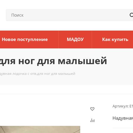
Новое поступление
МАДОУ
Как купить
.для ног для малышей
дувная лодочка с отв.для ног для малышей
Артикул:
Е
Надувная