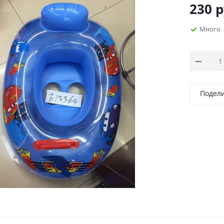
230
р
Много
Подел