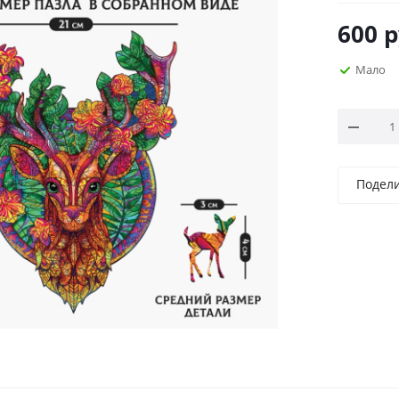
600
р
Мало
Подел