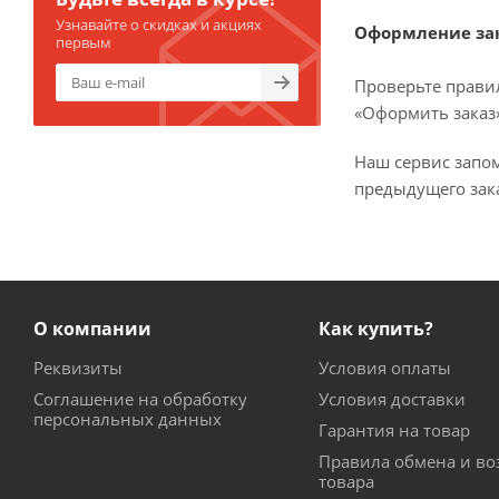
Узнавайте о скидках и акциях
Оформление за
первым
Проверьте прави
«Оформить заказ»
Наш сервис запо
предыдущего зака
О компании
Как купить?
Реквизиты
Условия оплаты
Соглашение на обработку
Условия доставки
персональных данных
Гарантия на товар
Правила обмена и во
товара