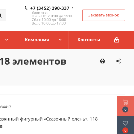
+7 (3452) 290-337
Звоните:
Заказать звонок
Пн. – Пт.: с 9:00 до 19:00
Сб.: с 10:00 до 18:00
Вс.: с 10:00 до 17:00
Компания
Контакты
18 элементов
084417
0
евянный фигурный «Сказочный олень», 118
ов
0