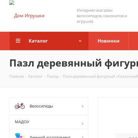
Интернет-магазин
велосипедов, самокатов и
игрушек
Каталог
Новинки
Пазл деревянный фигур
Главная
-
Каталог
-
Пазлы
-
Пазл деревянный фигурный «Сказочный 
Велосипеды
МАДОУ
Зимний ассортимент