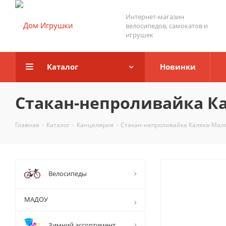
Интернет-магазин
велосипедов, самокатов и
игрушек
Каталог
Новинки
Стакан-непроливайка Ка
Главная
-
Каталог
-
Канцелярия
-
Стакан-непроливайка Каляка-Маля
Велосипеды
МАДОУ
Зимний ассортимент