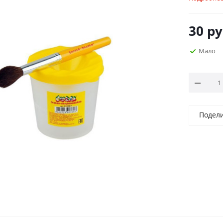
30
ру
Мало
Подел