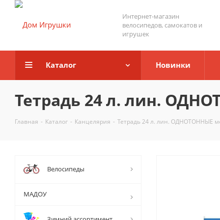
Интернет-магазин
велосипедов, самокатов и
игрушек
Каталог
Новинки
Тетрадь 24 л. лин. ОДНО
Главная
-
Каталог
-
Канцелярия
-
Тетрадь 24 л. лин. ОДНОТОННЫЕ ме
Велосипеды
МАДОУ
Зимний ассортимент