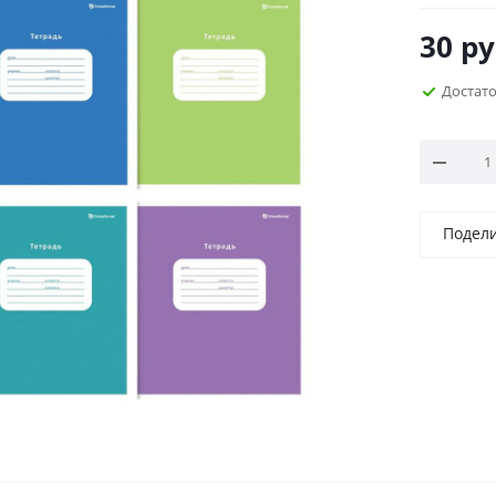
30
ру
Достат
Подел