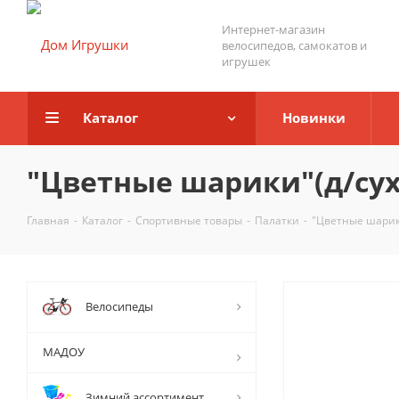
Интернет-магазин
велосипедов, самокатов и
игрушек
Каталог
Новинки
"Цветные шарики"(д/сух
Главная
-
Каталог
-
Спортивные товары
-
Палатки
-
"Цветные шарики
Велосипеды
МАДОУ
Зимний ассортимент