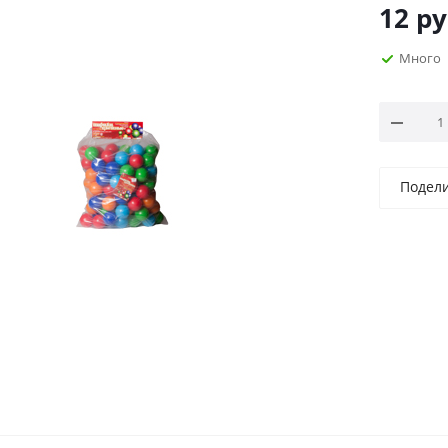
12
ру
Много
Подел