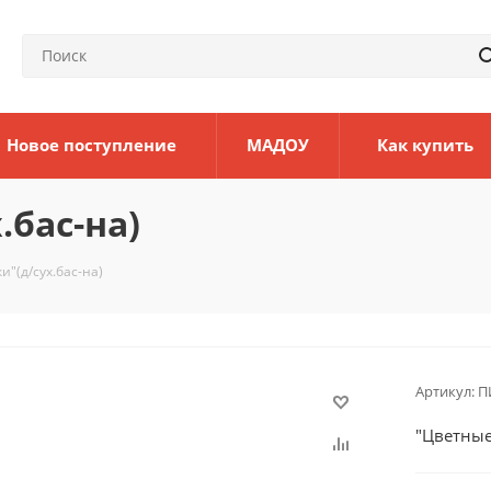
Новое поступление
МАДОУ
Как купить
.бас-на)
"(д/сух.бас-на)
Артикул:
П
"Цветные