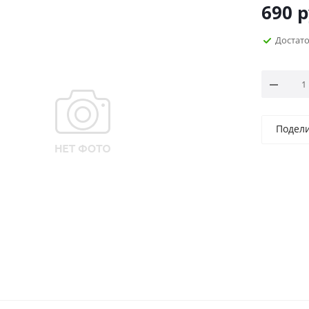
690
р
Достат
Подел