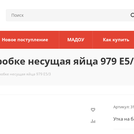
Новое поступление
МАДОУ
Как купить
робке несущая яйца 979 Е5/
робке несущая яйца 979 Е5/3
Артикул:
3
Утка на 