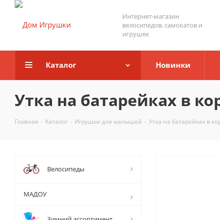
Интернет-магазин
велосипедов, самокатов и
игрушек
Каталог
Новинки
Утка на батарейках в ко
Главная
-
Каталог
-
Игрушки для малышей
-
Утка на батарейках в ко
Велосипеды
МАДОУ
Зимний ассортимент