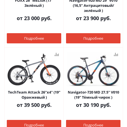
FOXX 26" MELISA (17"
Navigator-920 MD 29" V010
Зелёный )
(16,5" Антрацитовый/
зелёный )
от
23 000 руб.
от
23 900 руб.
Подробнее
Подробнее
TechTeam Attack 26"х4" (19"
Navigator-720 MD 27.5" V010
Оранжевый )
(19" Тёмный чирок )
от
39 500 руб.
от
30 190 руб.
Подробнее
Подробнее